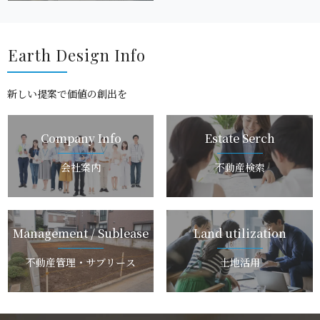
Earth Design I n f o
新しい提案で価値 の 創 出 を
Company I n f o
Estate S e r c h
会 社 案 内
不 動 産 検 索
Management / Subl e a s e
Land utiliza t i o n
不動産管理・サ ブ リ ー ス
土 地 活 用