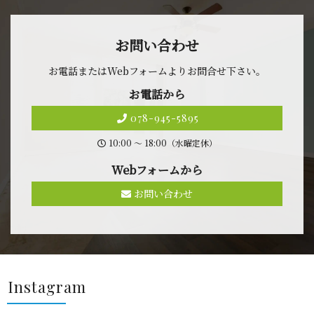
お問 い 合 わ せ
お電話またはWebフォームよりお問合せ 下 さ い 。
お 電 話 か ら
078-945-5895
10:00 〜 18:00（水曜定休）
Webフォ ー ム か ら
お問い合わせ
Insta g r a m