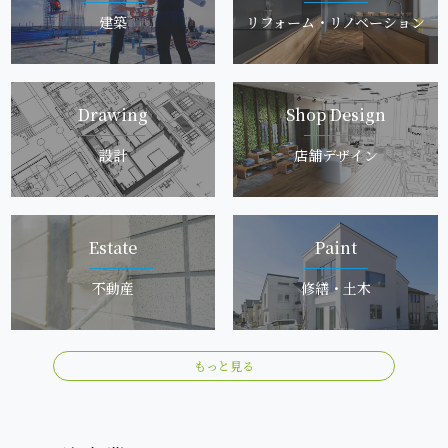
建 築
リフォーム・リノベ ー シ ョ ン
Dra w i n g
Shop De s i g n
設 計
店舗 デ ザ イ ン
Es t a t e
P a i n t
不 動 産
修 繕 ・ 土 木
もっと見る