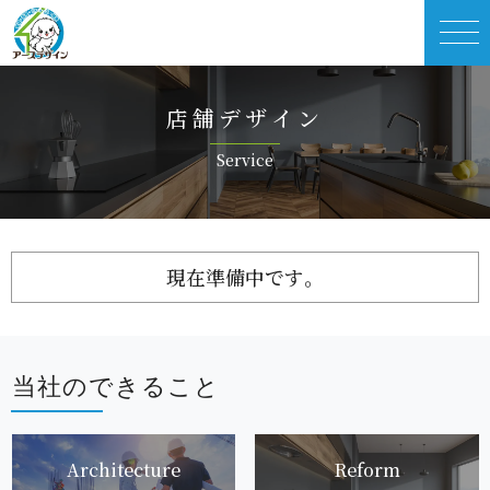
店舗 デ ザ イ ン
Ser v i c e
現在準備 中 で す 。
当社ので き る こ と
Architec t u r e
Re f o r m