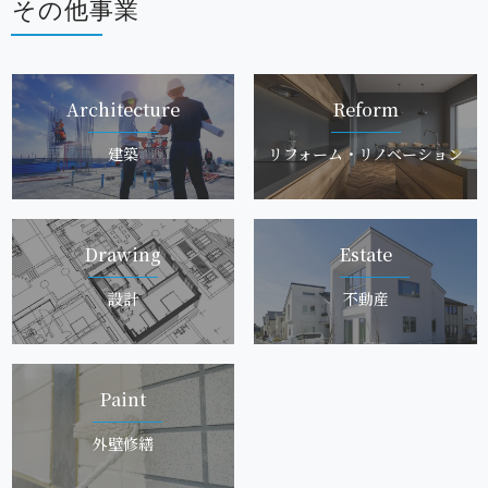
そ の 他 事 業
Architec t u r e
Re f o r m
建 築
リフォーム・リノベ ー シ ョ ン
Dra w i n g
Es t a t e
設 計
不 動 産
P a i n t
外 壁 修 繕