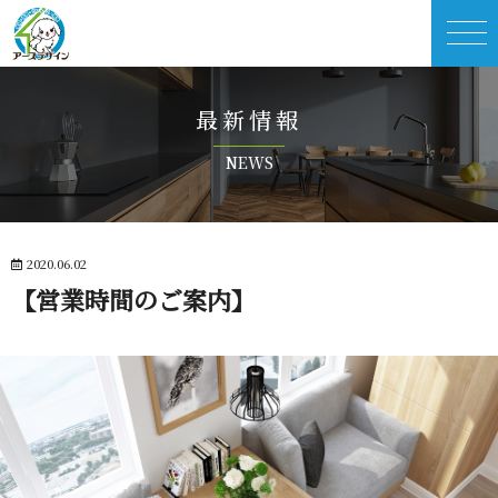
最 新 情 報
N E W S
2020.06.02
【営業時間の ご 案 内 】