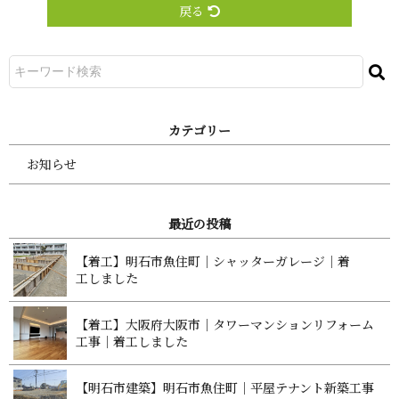
戻る
カ テ ゴ リ ー
お知らせ
最 近 の 投 稿
【着工】明石市魚住町｜シャッターガレージ｜着
工 し ま し た
【着工】大阪府大阪市｜タワーマンションリフォーム
工事｜着工 し ま し た
【明石市建築】明石市魚住町｜平屋テナント新築工事