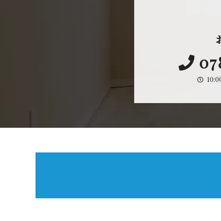
07
10: