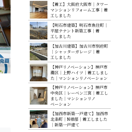
【着工】大阪府大阪市｜タワー
マンションリフォーム工事｜着
工 し ま し た
【明石市建築】明石市魚住町｜
平屋テナント新築工事｜着
工 し ま し た
【加古川建築】加古川市別府町
｜シャッターガレージ｜着
工 し ま し た
【神戸リノベーション】神戸市
灘区｜上野ハイツ｜着工しまし
た｜マンションリノベ ー シ ョ ン
【神戸リノベーション】神戸市
中央区｜レーベン三宮｜着工し
ました｜マンションリノ
ベ ー シ ョ ン
【加西市新築一戸建て】加西市
北条町｜N様邸｜着工しました
｜新築 一 戸 建 て