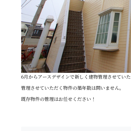
6月からアースデザインで新しく建物管理させていただ き
管理させていただく物件の築年数は問い ま せ ん 。
既存物件の管理はお任せく だ さ い ！