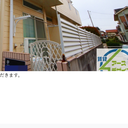
 ま す 。