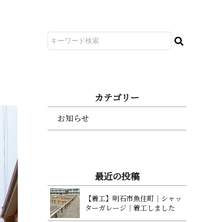
カ テ ゴ リ ー
お知らせ
最 近 の 投 稿
【着工】明石市魚住町｜シャッ
ターガレージ｜着工 し ま し た