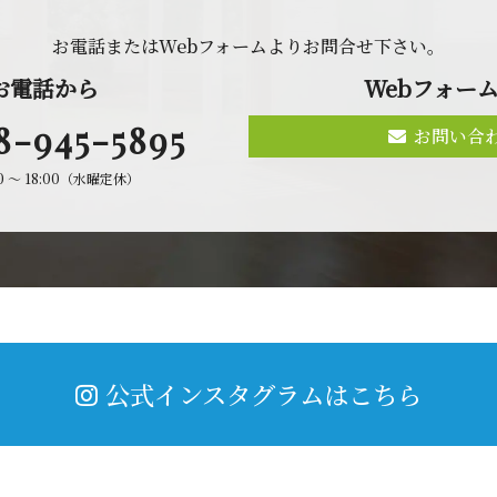
お電話またはWebフォームよりお問合せ 下 さ い 。
お 電 話 か ら
Webフォ ー ム
8-945-5895
お問い合
00 〜 18:00（水曜定休）
公式インスタグラムはこちら