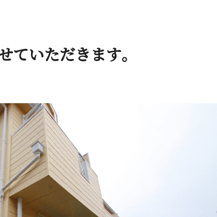
いただ き ま す 。