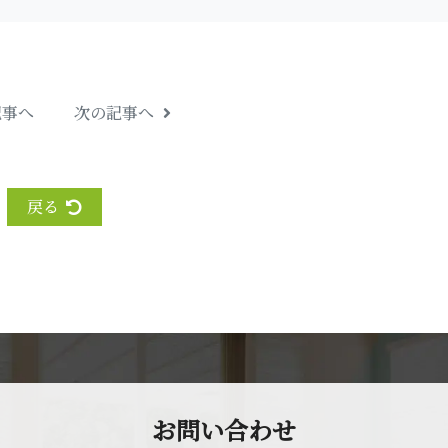
記事へ
次の記事へ
戻る
お問 い 合 わ せ