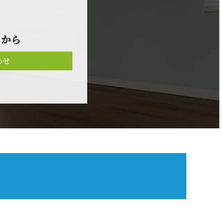
 か ら
わせ