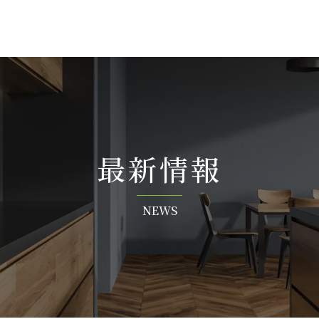
最 新 情 報
N E W S