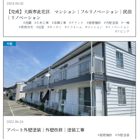
2024.06.02
【完成】大阪市此花区 マンション｜フルリノベーション｜民泊
｜リノベ ー シ ョ ン
#洗面
#土木工事
#各種工事
#テナント
#屋根補修
#外壁塗装
#一棟
#賃貸住宅
#浴室
#キッチン
#リフォーム
#マンション
#リノベーション
#リビング
外壁
2022.06.26
アパート外壁塗装｜外壁改修｜ 塗 装 工 事
#屋根補修
#外壁塗装