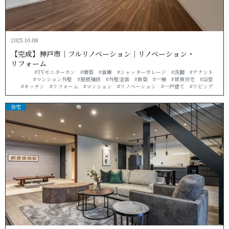
2025.10.08
【完成】神戸市｜フルリノベーション｜リノベーション・
リ フ ォ ー ム
#TVモニターホン
#増築
#倉庫
#シャッターガレージ
#洗面
#テナント
#マンション外壁
#屋根補修
#外壁塗装
#新築
#一棟
#賃貸住宅
#浴室
#キッチン
#リフォーム
#マンション
#リノベーション
#一戸建て
#リビング
住宅