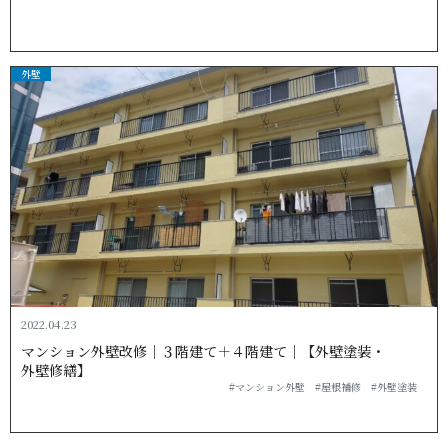
外壁
2022.04.23
マンション外壁改修｜３階建て＋４階建て｜【外壁塗装・
外 壁 修 繕 】
#マンション外壁
#屋根補修
#外壁塗装