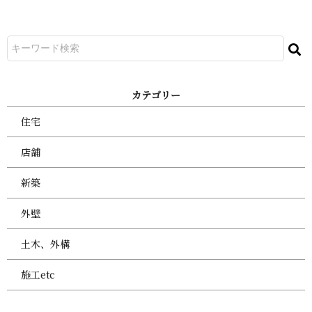
カ テ ゴ リ ー
住宅
店舗
新築
外壁
土木、外構
施工etc