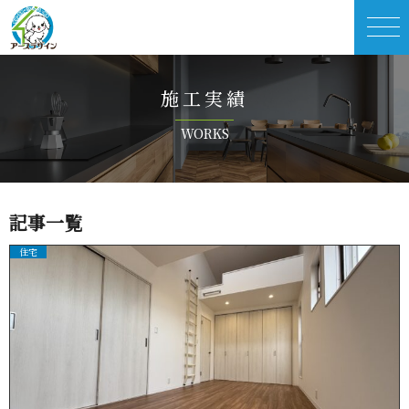
施 工 実 績
W O R K S
記 事 一 覧
住宅