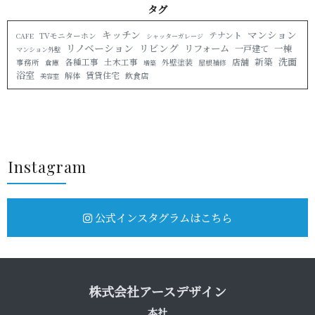
タ グ
キッチン
マンション
テナント
TVモニターホン
CAFE
シャッターガレージ
リノベーション
リビング
リフォーム
一戸建て
一棟
マンション外壁
新築
洗面
各種工事
店舗
土木工事
外壁塗装
事務所
倉庫
屋根補修
増築
浴室
賃貸住宅
解体
飲食店
美容室
Insta g r a m
公式インスタグラムはこちら
株式会社アース デ ザ イ ン
本 社