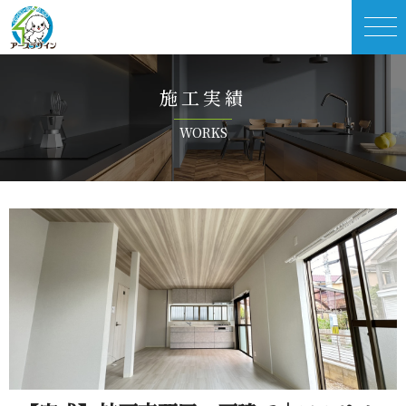
施 工 実 績
W O R K S