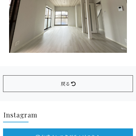
戻る
Insta g r a m