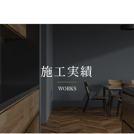
施 工 実 績
W O R K S