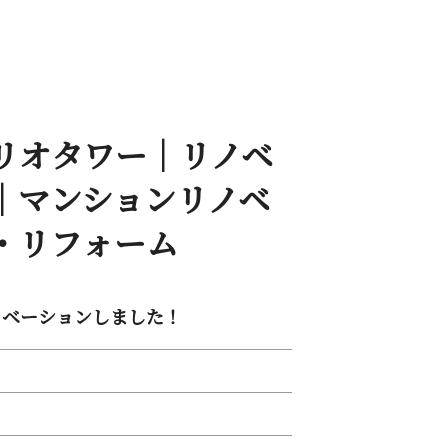
リオタワー｜リノベ
｜マンションリノベ
 フ ォ ー ム
ーションし ま し た ！