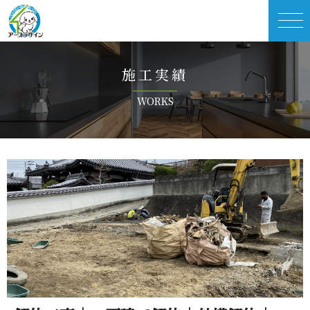
施 工 実 績
W O R K S