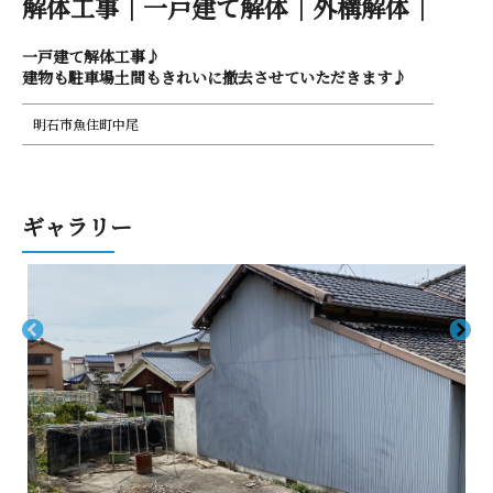
解体工事｜一戸建て解体｜外 構 解 体 ｜
一戸建て解体工事♪
建物も駐車場土間もきれいに撤去させていただきます♪
明石市魚住町中尾
ギ ャ ラ リ ー