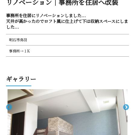
リノベーション｜事務所を住 居 へ 改 装
事務所を住居にリノベーションしました...
天井が高かったのでロフト風に仕上げて下は収納スペースにしま
した...
明石市鳥羽
事務所→１K
ギ ャ ラ リ ー