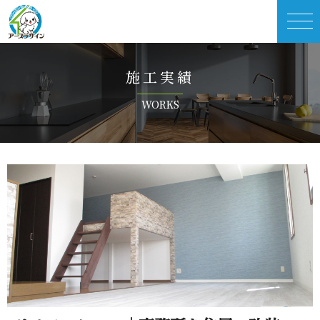
施 工 実 績
W O R K S