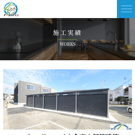
施 工 実 績
W O R K S