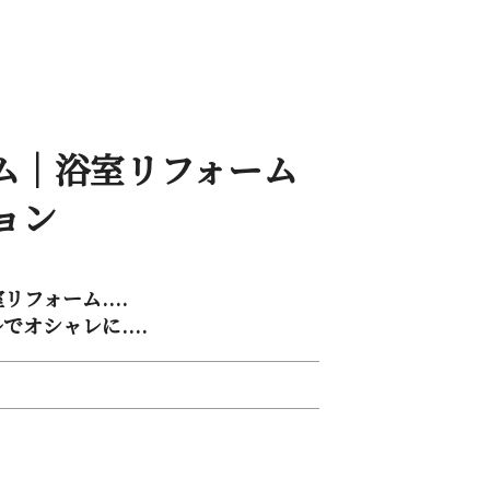
ム｜浴室リフォーム
ョ ン
フォーム....
オシャレに....