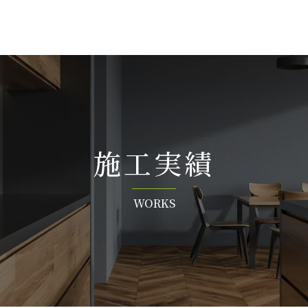
施 工 実 績
W O R K S