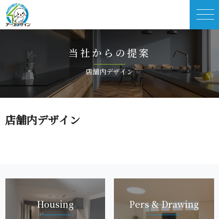
当社か ら の 提 案
店舗内 デ ザ イ ン
店舗内 デ ザ イ ン
Hou s i n g
Pers & Dra w i n g