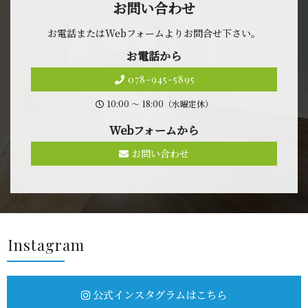
お問 い 合 わ せ
お電話またはWebフォームよりお問合せ 下 さ い 。
お 電 話 か ら
078-945-5895
10:00 〜 18:00（水曜定休）
Webフォ ー ム か ら
お問い合わせ
Insta g r a m
公式インスタグラムはこちら