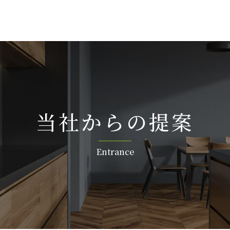
当社か ら の 提 案
Entr a n c e