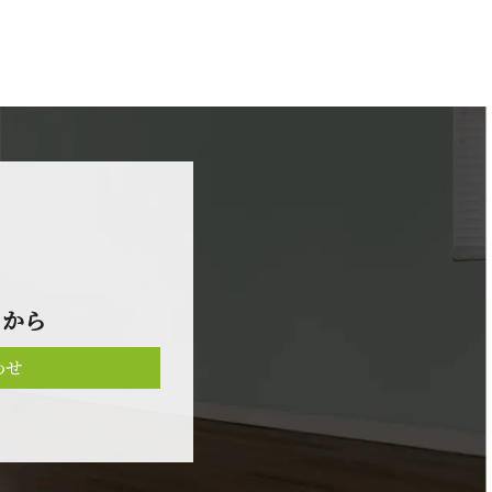
 か ら
わせ