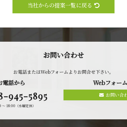
当社からの提案一覧に戻る
お問 い 合 わ せ
お電話またはWebフォームよりお問合せ 下 さ い 。
お 電 話 か ら
Webフォ ー ム
8-945-5895
お問い合
00 〜 18:00（水曜定休）