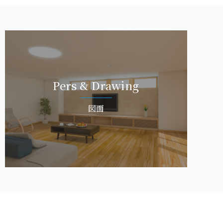
Pers & Dra w i n g
図 面