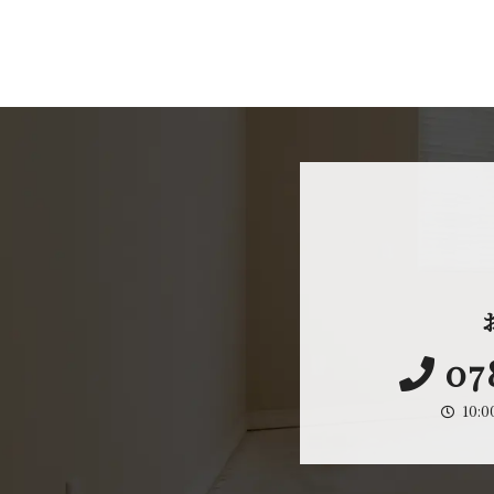
07
10: