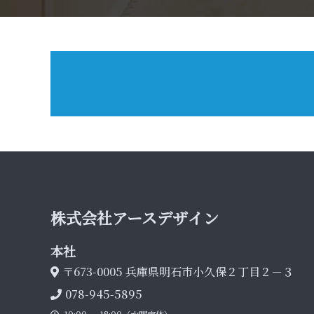
株式会社アース デ ザ イ ン
本 社
〒673-0005
兵庫県明石市小久保２丁目２－３
078-945-5895