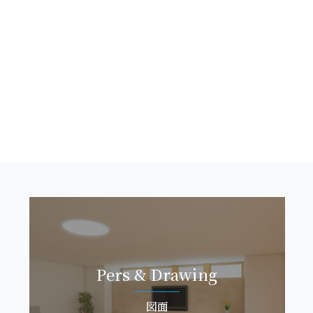
Pers & Dra w i n g
図 面