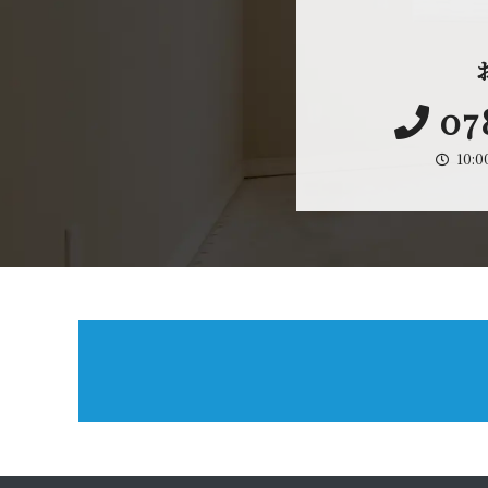
07
10: