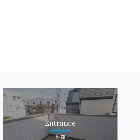
Entr a n c e
外 観