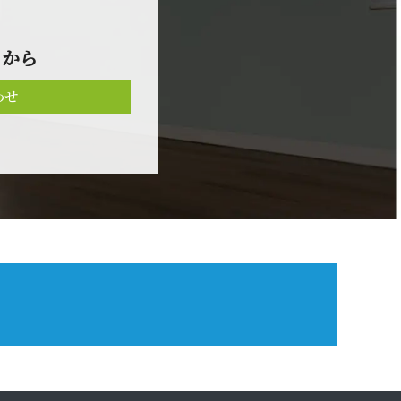
 か ら
わせ