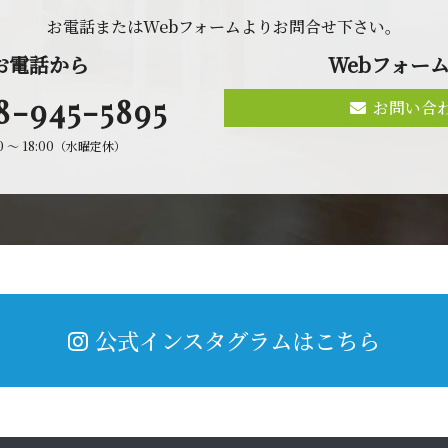
お電話またはWebフォームよりお問合せ 下 さ い 。
お 電 話 か ら
Webフォ ー ム
8-945-5895
お問い合
00 〜 18:00（水曜定休）
公式インスタグラムはこちら