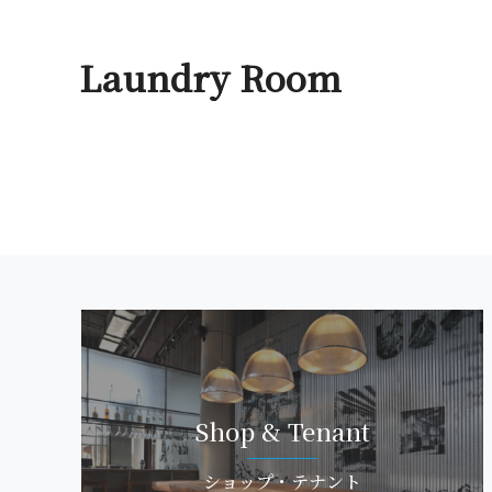
Laundry R o o m
Shop & Te n a n t
ショップ・ テ ナ ン ト