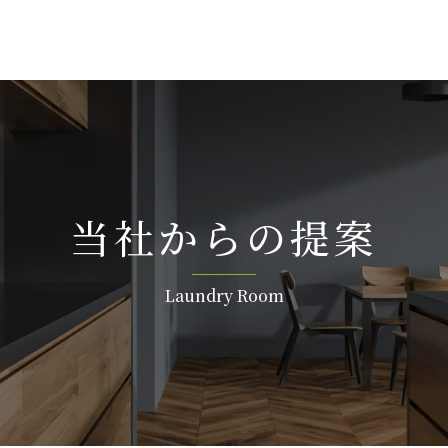
当社か ら の 提 案
Laundry R o o m