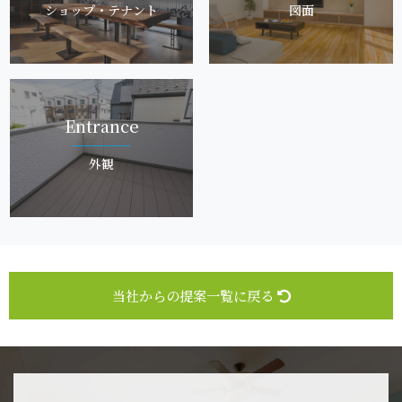
ショップ・ テ ナ ン ト
図 面
Entr a n c e
外 観
当社からの提案一覧に戻る