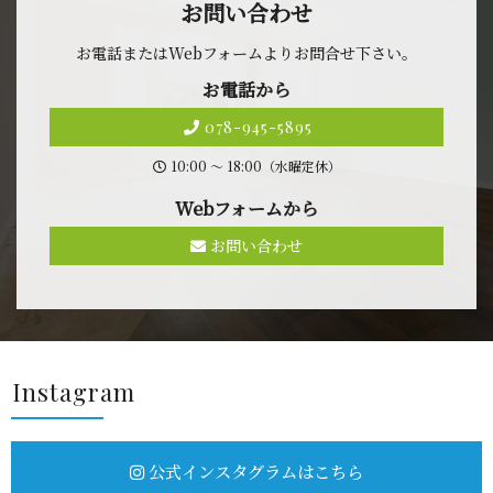
お問 い 合 わ せ
お電話またはWebフォームよりお問合せ 下 さ い 。
お 電 話 か ら
078-945-5895
10:00 〜 18:00（水曜定休）
Webフォ ー ム か ら
お問い合わせ
Insta g r a m
公式インスタグラムはこちら