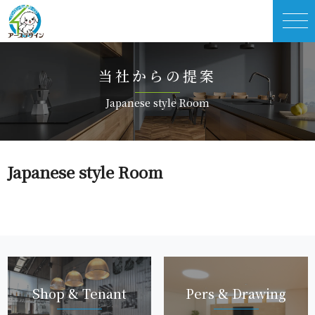
当社か ら の 提 案
Japanese style R o o m
Japanese style R o o m
Shop & Te n a n t
Pers & Dra w i n g