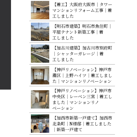
【着工】大阪府大阪市｜タワー
マンションリフォーム工事｜着
工 し ま し た
【明石市建築】明石市魚住町｜
平屋テナント新築工事｜着
工 し ま し た
【加古川建築】加古川市別府町
｜シャッターガレージ｜着
工 し ま し た
【神戸リノベーション】神戸市
灘区｜上野ハイツ｜着工しまし
た｜マンションリノベ ー シ ョ ン
【神戸リノベーション】神戸市
中央区｜レーベン三宮｜着工し
ました｜マンションリノ
ベ ー シ ョ ン
【加西市新築一戸建て】加西市
北条町｜N様邸｜着工しました
｜新築 一 戸 建 て