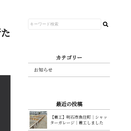
新た
カ テ ゴ リ ー
お知らせ
最 近 の 投 稿
【着工】明石市魚住町｜シャッ
ターガレージ｜着工 し ま し た