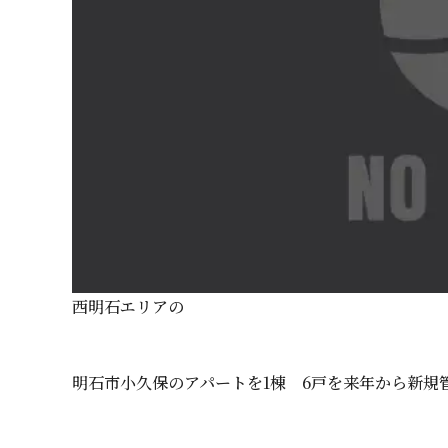
西明石 エ リ ア の
明石市小久保のアパートを1棟 6戸を来年から新規管理