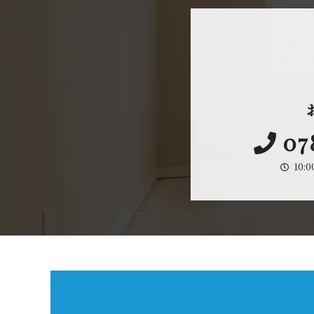
07
10: