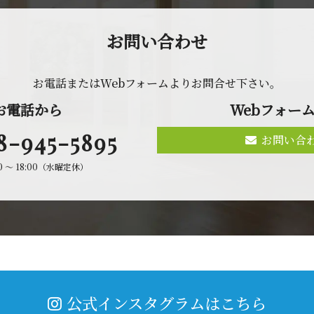
お問 い 合 わ せ
お電話またはWebフォームよりお問合せ 下 さ い 。
お 電 話 か ら
Webフォ ー ム
8-945-5895
お問い合
00 〜 18:00（水曜定休）
公式インスタグラムはこちら