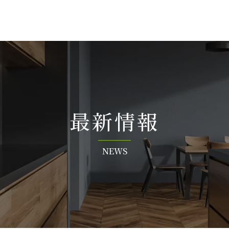
最 新 情 報
N E W S