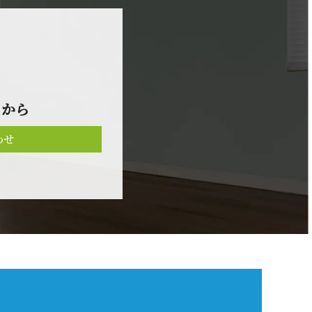
 か ら
わせ