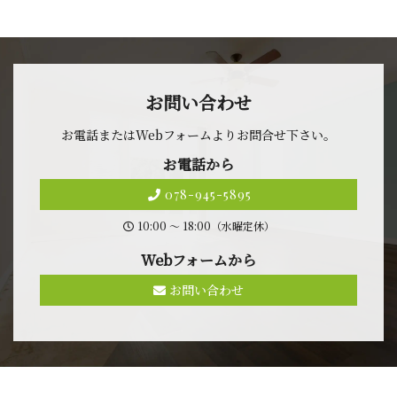
お問 い 合 わ せ
お電話またはWebフォームよりお問合せ 下 さ い 。
お 電 話 か ら
078-945-5895
10:00 〜 18:00（水曜定休）
Webフォ ー ム か ら
お問い合わせ