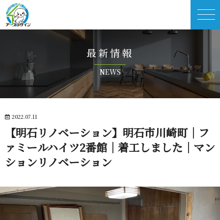
最 新 情 報
N E W S
2022.07.11
【明石リノベーション】明石市川崎町｜フ
ァミールハイツ2番館｜着工しました｜マン
ションリノベ ー シ ョ ン