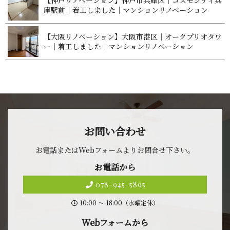
【神戸リノベーション】神戸市兵庫区｜コスモシティ兵
庫駅前｜着工しました｜マンションリノベ ー シ ョ ン
【大阪リノベーション】大阪市港区｜オークプリオタワ
ー｜着工しました｜マンションリノベ ー シ ョ ン
お問 い 合 わ せ
お電話またはWebフォームよりお問合せ 下 さ い 。
お 電 話 か ら
078-945-5895
10:00 〜 18:00（水曜定休）
Webフォ ー ム か ら