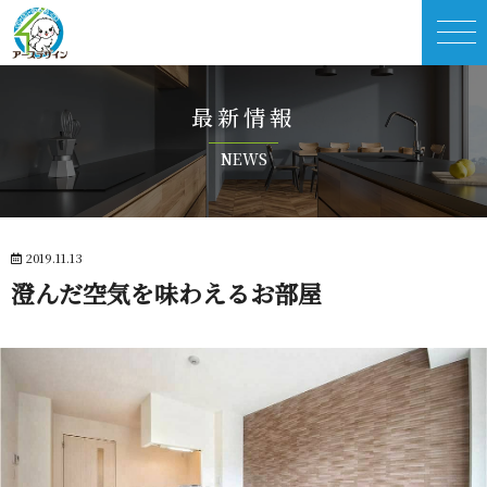
最 新 情 報
N E W S
2019.11.13
澄んだ空気を味わえ る お 部 屋