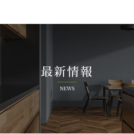
最 新 情 報
N E W S