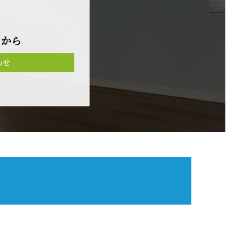
 か ら
わせ