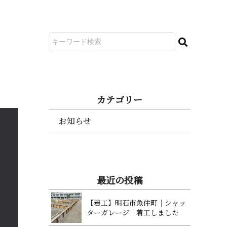
カ テ ゴ リ ー
お知らせ
最 近 の 投 稿
【着工】明石市魚住町｜シャッ
ターガレージ｜着工 し ま し た