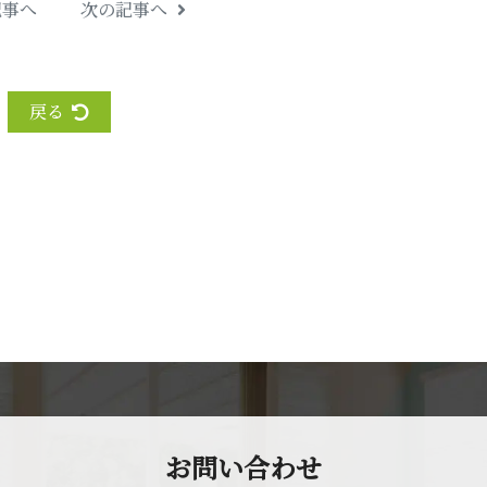
記事へ
次の記事へ
戻る
お問 い 合 わ せ