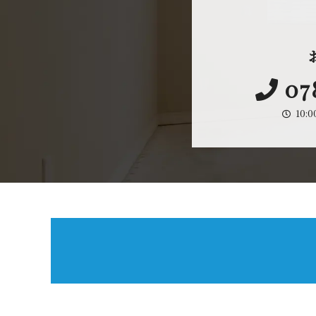
07
10: