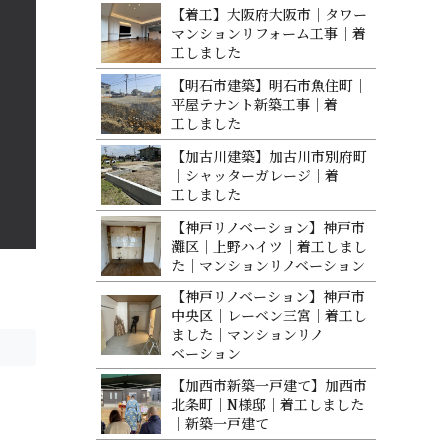
【着工】大阪府大阪市｜タワー
マンションリフォーム工事｜着
工 し ま し た
【明石市建築】明石市魚住町｜
平屋テナント新築工事｜着
工 し ま し た
【加古川建築】加古川市別府町
｜シャッターガレージ｜着
工 し ま し た
【神戸リノベーション】神戸市
灘区｜上野ハイツ｜着工しまし
た｜マンションリノベ ー シ ョ ン
【神戸リノベーション】神戸市
中央区｜レーベン三宮｜着工し
ました｜マンションリノ
ベ ー シ ョ ン
【加西市新築一戸建て】加西市
北条町｜N様邸｜着工しました
｜新築 一 戸 建 て