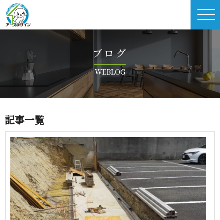
ブ ロ グ
WE B L O G
記 事 一 覧