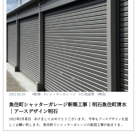
2022.02.10
#新築
#シャッターガレージ
#土地活用
#明石
魚住町シャッターガレージ新築工事｜明石魚住町清水
｜アースデザ イ ン 明 石
2022年1月某日 あけましておめでとうございます。 今年もアースデザインを宜
しくお願い致します。 魚住町でシャッターガレージの新設工事が始まり ま . . .