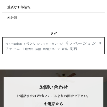
重要なお得情報
未分類
タ グ
リノベーション
リ
renovation
お役立ち
シャッターガレージ
フォーム
明石
土地活用
店舗
店舗デザイン
新築
お問 い 合 わ せ
お電話またはWebフォームよりお問合せ 下 さ い 。
お 電 話 か ら